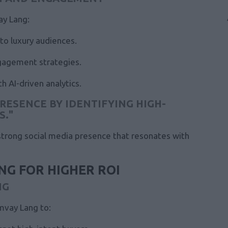
ay Lang:
 to
luxury audiences.
ngagement strategies.
h AI-driven analytics.
RESENCE BY IDENTIFYING HIGH-
S."
strong social media presence that resonates with
NG FOR HIGHER ROI
NG
mvay Lang to: