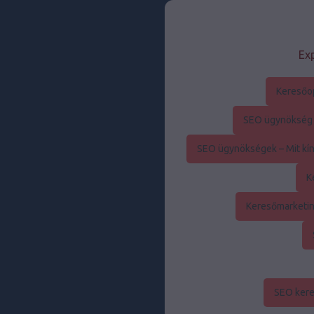
Exp
Keresőo
SEO ügynökség –
SEO ügynökségek – Mit kín
K
Keresőmarketin
SEO kere