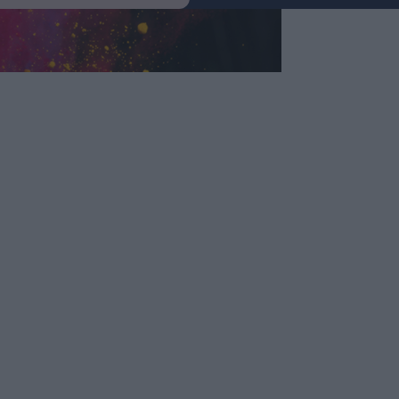
ázás,
g