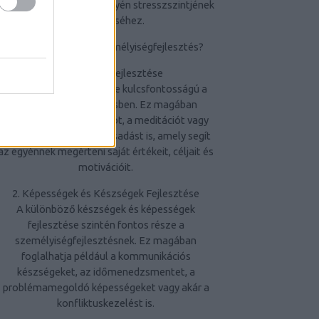
mind hozzájárulhat az egyén stresszszintjének
csökkentéséhez.
Hogyan Segíthet a Személyiségfejlesztés?
1.
Önismeret Fejlesztése
Az önismeret fejlesztése kulcsfontosságú a
személyiségfejlesztésben. Ez magában
foglalhatja az önreflexiót, a meditációt vagy
akár pszichológiai tanácsadást is, amely segít
az egyénnek megérteni saját értékeit, céljait és
motivációit.
2. Képességek és Készségek Fejlesztése
A különböző készségek és képességek
fejlesztése szintén fontos része a
személyiségfejlesztésnek. Ez magában
foglalhatja például a kommunikációs
készségeket, az időmenedzsmentet, a
problémamegoldó képességeket vagy akár a
konfliktuskezelést is.