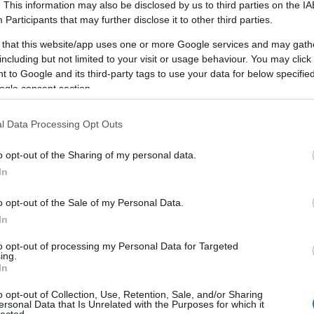
. This information may also be disclosed by us to third parties on the
IA
Participants
that may further disclose it to other third parties.
 that this website/app uses one or more Google services and may gath
including but not limited to your visit or usage behaviour. You may click 
 to Google and its third-party tags to use your data for below specifi
ogle consent section.
I MARKETING AND LUXURY
l Data Processing Opt Outs
o opt-out of the Sharing of my personal data.
 data-driven strategies to optimize branding,
In
ang Down Pillows
, known for their premium quality
o opt-out of the Sale of my Personal Data.
ct for AI-powered marketing approaches. The
In
nd intelligent marketing strategies makes these
owth.
to opt-out of processing my Personal Data for Targeted
ing.
In
 AI MARKETING TAILORS EXPERIENCES
o opt-out of Collection, Use, Retention, Sale, and/or Sharing
ersonal Data that Is Unrelated with the Purposes for which it
lected.