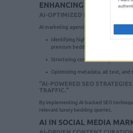
ENHANCING SEO FOR MAX
authenti
AI-OPTIMIZED KEYWORD STRA
AI marketing agencies refine search engi
Identifying high-performing keyword
premium bedding."
Structuring content to align with AI
Optimizing metadata, alt text, and 
"AI-POWERED SEO STRATEGIES
TRAFFIC."
By implementing AI-backed SEO technique
relevant luxury bedding queries.
AI IN SOCIAL MEDIA MA
AI-DRIVEN CONTENT CURATI