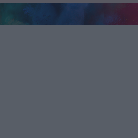
ittisztítás, autófóli
Szőnyegtisztítás
Szőnyegtisztítás, kárpittisztítás és még sok más érdekessé