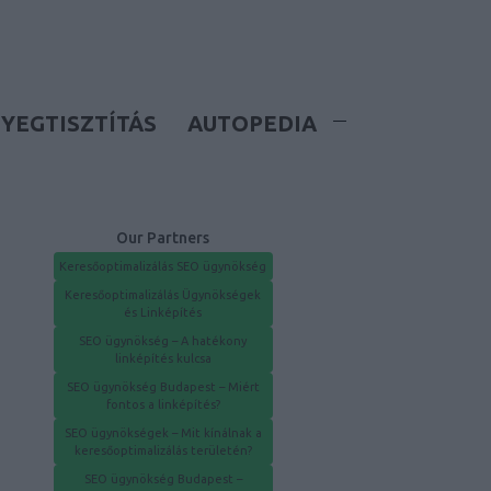
YEGTISZTÍTÁS
AUTOPEDIA
Our Partners
Keresőoptimalizálás SEO ügynökség
Keresőoptimalizálás Ügynökségek
és Linképítés
SEO ügynökség – A hatékony
linképítés kulcsa
SEO ügynökség Budapest – Miért
fontos a linképítés?
SEO ügynökségek – Mit kínálnak a
keresőoptimalizálás területén?
SEO ügynökség Budapest –