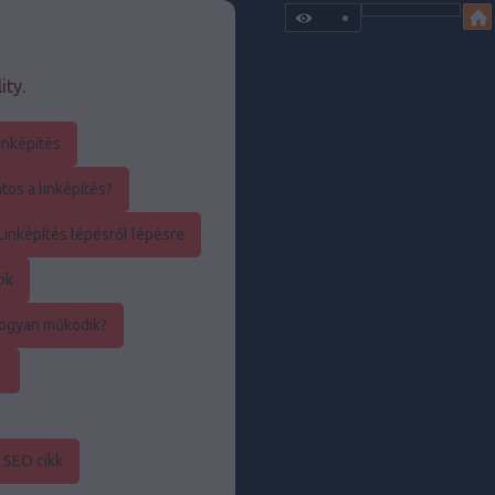
ity.
inképítés
os a linképítés?
inképítés lépésről lépésre
ök
ogyan működik?
1
 SEO cikk