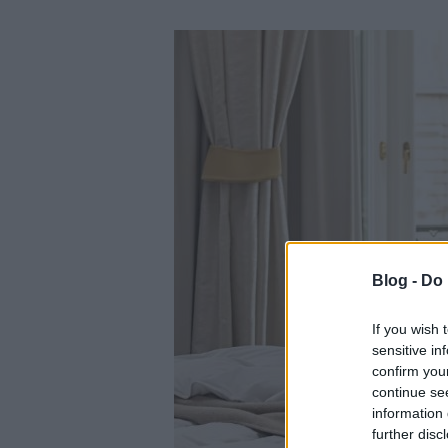
Blog -
Do 
If you wish 
sensitive in
confirm you
continue se
information 
further disc