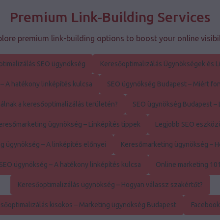
Premium Link-Building Services
lore premium link-building options to boost your online visibil
ptimalizálás SEO ügynökség
Keresőoptimalizálás Ügynökségek és L
 A hatékony linképítés kulcsa
SEO ügynökség Budapest – Miért font
álnak a keresőoptimalizálás területén?
SEO ügynökség Budapest – L
eresőmarketing ügynökség – Linképítés tippek
Legjobb SEO eszköz
g ügynökség – A linképítés előnyei
Keresőmarketing ügynökség – H
SEO ügynökség – A hatékony linképítés kulcsa
Online marketing 10
Keresőoptimalizálás ügynökség – Hogyan válassz szakértőt?
sőoptimalizálás kisokos – Marketing ügynökség Budapest
Facebook