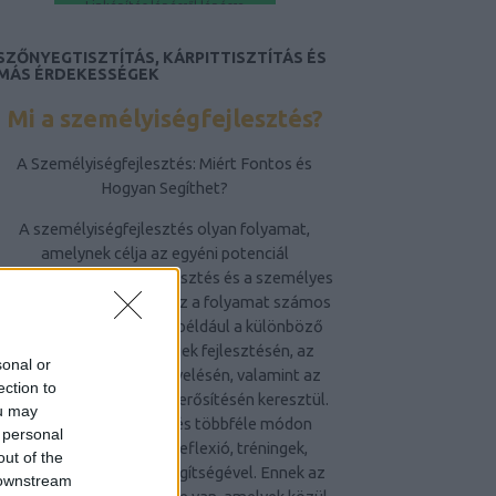
Linképítés lépésről lépésre
SZŐNYEGTISZTÍTÁS, KÁRPITTISZTÍTÁS ÉS
MÁS ÉRDEKESSÉGEK
Mi a személyiségfejlesztés?
A Személyiségfejlesztés: Miért Fontos és
Hogyan Segíthet?
A személyiségfejlesztés olyan folyamat,
amelynek célja az egyéni potenciál
felszabadítása, az önfejlesztés és a személyes
növekedés elősegítése. Ez a folyamat számos
módon megvalósulhat, például a különböző
készségek és képességek fejlesztésén, az
sonal or
érzelmi intelligencia növelésén, valamint az
ection to
önismeret és önbizalom erősítésén keresztül.
ou may
A személyiségfejlesztés többféle módon
 personal
történhet, például önreflexió, tréningek,
out of the
coaching vagy terápia segítségével. Ennek az
 downstream