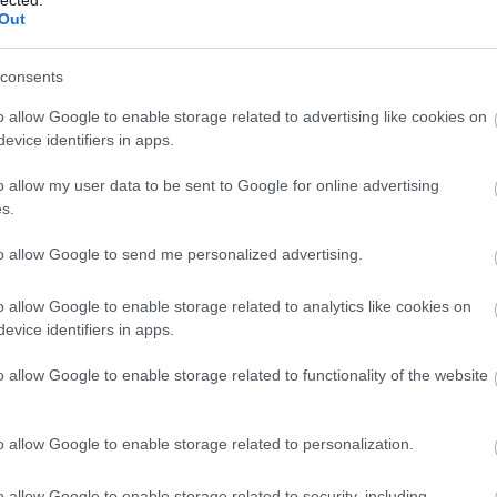
enhance customer targeting, increase brand
Out
h personalized experiences.
ZATION FOR LUXURY
consents
o allow Google to enable storage related to advertising like cookies on
EFERENCES WITH AI
evice identifiers in apps.
o allow my user data to be sent to Google for online advertising
ng to
analyze consumer behavior,
allowing brands to:
s.
oritize comfort and luxury.
to allow Google to send me personalized advertising.
ns based on sleep preferences.
o allow Google to enable storage related to analytics like cookies on
gn with buyer intent.
evice identifiers in apps.
G BY DELIVERING HIGHLY
o allow Google to enable storage related to functionality of the website
"
on ensures that marketing messages are tailored to
o allow Google to enable storage related to personalization.
edding.
o allow Google to enable storage related to security, including