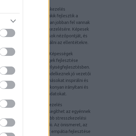
3. Konfliktuskezelés
Azok az emberek, akik fejlesztik a
személyiségüket, általában jobban fel vannak
készülve a konfliktusok kezelésére. Képesek
lehetnek megérteni mások nézőpontját, és
békés megoldásokat találni az ellentétekre.
4. Jobb Vezetői Képességek
A vezetői képességek fejlesztése
kulcsfontosságú a személyiségfejlesztésben.
Azok az emberek, akik rendelkeznek jó vezetői
készségekkel, képesek másokat inspirálni és
motiválni, valamint hatékonyan irányítani és
delegálni feladatokat.
5. Stresszkezelés
A személyiségfejlesztés segíthet az egyénnek
abban, hogy hatékonyabb stresszkezelési
stratégiákat fejlesszen ki. Az önismeret, az
érzelmi intelligencia és az empátia fejlesztése