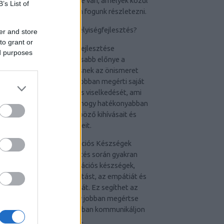
eljárásnak számos előnye van, amelyek közül
B’s List of
néhányat az alábbiakban fogunk részletezni.
Miért Fontos a Személyiségfejlesztés?
er and store
to grant or
1. Önismeret Fejlesztése
ed purposes
Az egyik legfontosabb előnye a
személyiségfejlesztésnek az önismeret
növekedése. Az egyén jobban megérti saját
gondolatait, érzéseit és viselkedését, ami
lehetővé teszi számára, hogy hatékonyabban
kezelje az élet különböző kihívásait és
helyzeteit.
2. Jobb Kommunikációs Készségek
A személyiségfejlesztés során gyakran
javulnak a kommunikációs készségek,
beleértve az aktív hallgatást, az empátiát és
az érzelmi intelligenciát. Ez segíthet az
egyénnek abban, hogy jobban megértse
másokat és hatékonyabban kommunikáljon
velük.